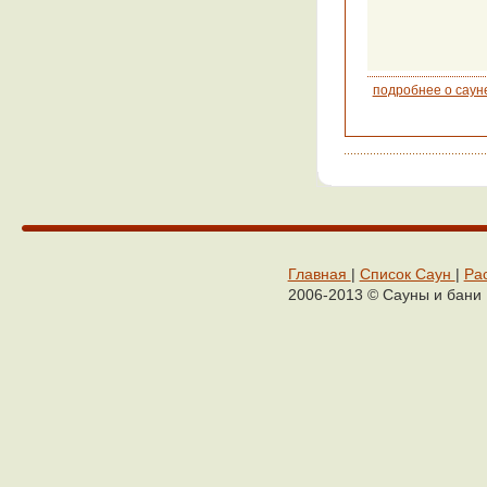
подробнее о саун
Главная
|
Cписок Cаун
|
Ра
2006-2013 © Сaуны и бaни