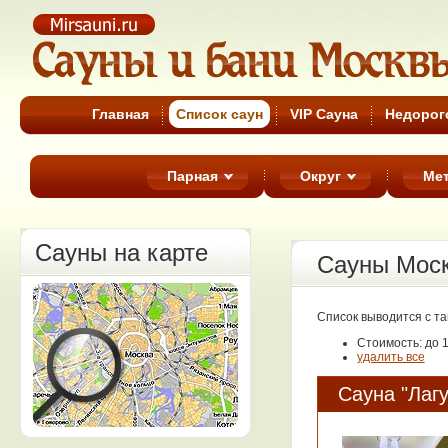
Cауны Москвы
Главная
Список cаун
VIP Сауна
Недорог
Парная
Округ
Ме
Сауны на карте
Сауны Мос
Список выводится с т
Стоимость: до 
удалить все
Сауна "Лагу