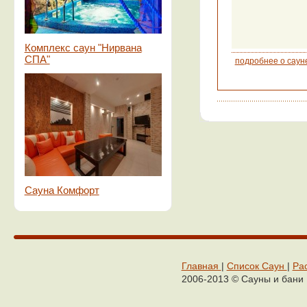
Комплекс саун "Нирвана
СПА"
подробнее о саун
Сауна Комфорт
Главная
|
Cписок Cаун
|
Ра
2006-2013 © Сaуны и бaни