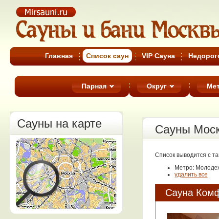
Cауны Москвы
Главная
Список cаун
VIP Сауна
Недорог
Парная
Округ
Ме
Сауны на карте
Сауны Мос
Список выводится с т
Метро: Молод
удалить все
Сауна Ком