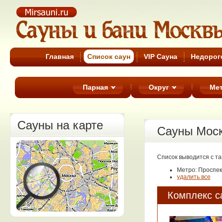
Cауны Москвы
Главная
Список cаун
VIP Сауна
Недорог
Парная
Округ
Ме
Сауны на карте
Сауны Мос
Список выводится с т
Метро: Проспе
удалить все
Комплекс с