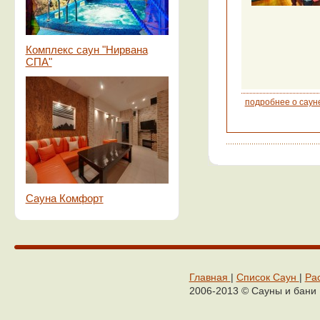
Комплекс саун "Нирвана
СПА"
подробнее о саун
Сауна Комфорт
Главная
|
Cписок Cаун
|
Ра
2006-2013 © Сaуны и бaни