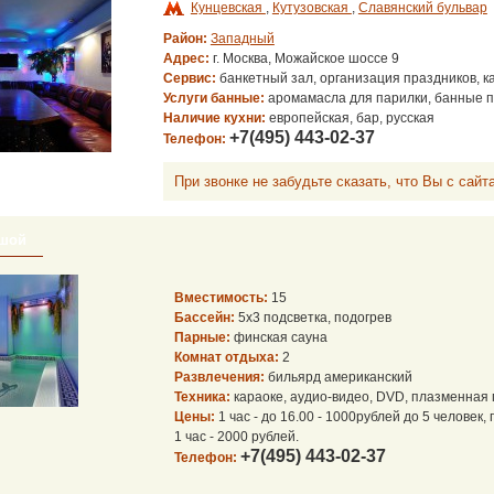
Кунцевская
,
Кутузовская
,
Славянский бульвар
Район:
Западный
Адрес:
г. Москва, Можайское шоссе 9
Сервис:
банкетный зал, организация праздников, ка
Услуги банные:
аромамасла для парилки, банные 
Наличие кухни:
европейская, бар, русская
+7(495) 443-02-37
Телефон:
При звонке не забудьте сказать, что Вы с сайта
ьшой
Вместимость:
15
Бассейн:
5x3 подсветка, подогрев
Парные:
финская сауна
Комнат отдыха:
2
Развлечения:
бильярд американский
Техника:
караоке, аудио-видео, DVD, плазменная
Цены:
1 час - до 16.00 - 1000рублей до 5 человек,
1 час - 2000 рублей.
+7(495) 443-02-37
Телефон: