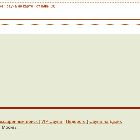
не
сауна на карте
отзывы (0)
асширенный поиск
|
VIP Сaунa
|
Недорого
|
Cауна на Двоих
и Москвы.