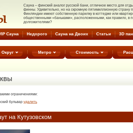
Cауна – финский аналог русской бани, отличное место для от
финны. Удивительно, но на скромную пятимиллионную страну п
Финляндии имеют собственную парилку в коттедже или квартире.
общественными «баньками», расположенными, как правило, в 
долгожителями?
VIP Сауна
Недорого
Cауна на Двоих
Статьи
3D па
Округ
Метро
Стоимость
Рас
квы
такими ограничениями:
нский бульвар
удалить
ут на Кутузовском