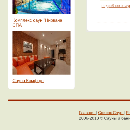
подробнее о сау
Комплекс саун "Нирвана
СПА"
Сауна Комфорт
Главная
|
Cписок Cаун
|
Р
2006-2013 © Сaуны и бaн