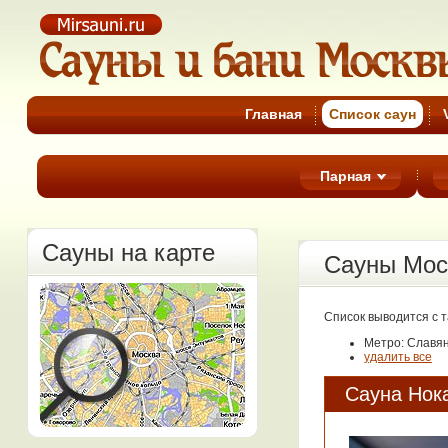
Cауны Москвы
Главная
Список cаун
Парная
Сауны на карте
Сауны Мос
Список выводится с 
Метро: Славя
удалить все
Сауна Нока