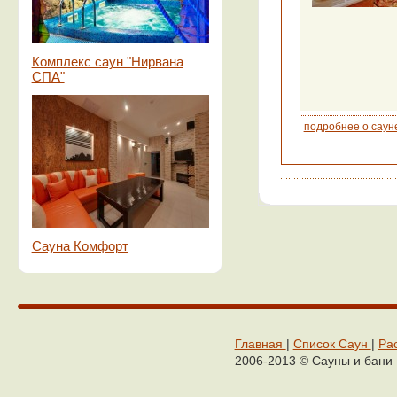
Комплекс саун "Нирвана
СПА"
подробнее о саун
Сауна Комфорт
Главная
|
Cписок Cаун
|
Ра
2006-2013 © Сaуны и бaни