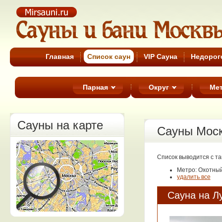
Cауны Москвы
Главная
Список cаун
VIP Сауна
Недорог
Парная
Округ
Ме
Сауны на карте
Сауны Мос
Список выводится с т
Метро: Охотны
удалить все
Сауна на Л