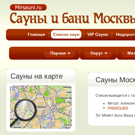
Cауны Москвы
Главная
Список cаун
VIP Сауна
Недорог
Парная
Округ
Ме
Сауны на карте
Сауны Мос
Список выводится с т
Метро: Алексее
удалить все
Тут Может быть Ваша 