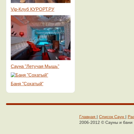
Vip-Клуб КУРОРТ.РУ
Сауна "Летучая Мышь"
Баня "Сохатый"
Главная
|
Cписок Cаун
|
Ра
2006-2012 © Сaуны и бaни