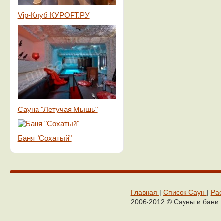
Vip-Клуб КУРОРТ.РУ
Сауна "Летучая Мышь"
Баня "Сохатый"
Главная
|
Cписок Cаун
|
Ра
2006-2012 © Сaуны и бaни