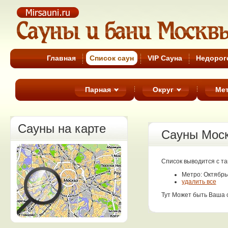
Cауны Москвы
Главная
Список cаун
VIP Сауна
Недорог
Парная
Округ
Ме
Сауны на карте
Сауны Мос
Список выводится с т
Метро: Октябр
удалить все
Тут Может быть Ваша 