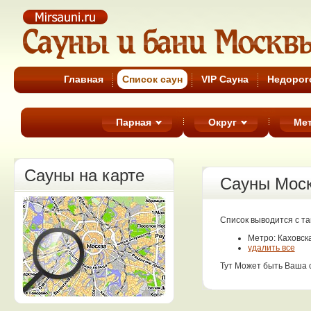
Cауны Москвы
Главная
Список cаун
VIP Сауна
Недорог
Парная
Округ
Ме
Сауны на карте
Сауны Мос
Список выводится с т
Метро: Каховск
удалить все
Тут Может быть Ваша 