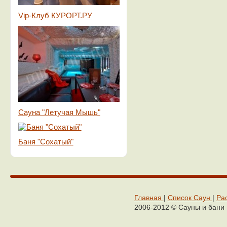
Vip-Клуб КУРОРТ.РУ
Сауна "Летучая Мышь"
Баня "Сохатый"
Главная
|
Cписок Cаун
|
Ра
2006-2012 © Сaуны и бaни