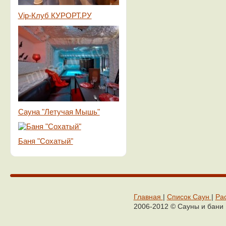
Vip-Клуб КУРОРТ.РУ
Сауна "Летучая Мышь"
Баня "Сохатый"
Главная
|
Cписок Cаун
|
Ра
2006-2012 © Сaуны и бaни