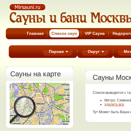
Cауны Москвы
Главная
Список cаун
VIP Сауна
Недорог
Парная
Округ
Ме
Сауны на карте
Сауны Мос
Список выводится с т
Метро: Семено
удалить все
Тут Может быть Ваша 