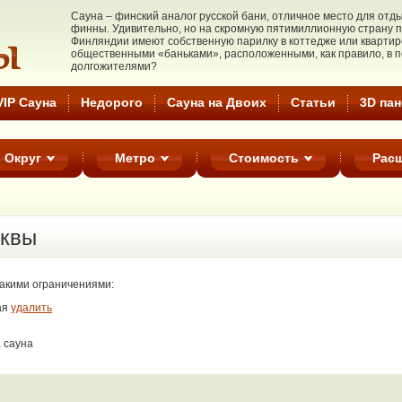
Cауна – финский аналог русской бани, отличное место для от
финны. Удивительно, но на скромную пятимиллионную страну п
Финляндии имеют собственную парилку в коттедже или квартире.
общественными «баньками», расположенными, как правило, в 
долгожителями?
VIP Сауна
Недорого
Cауна на Двоих
Статьи
3D па
Округ
Метро
Стоимость
Рас
квы
такими ограничениями:
ая
удалить
 сауна