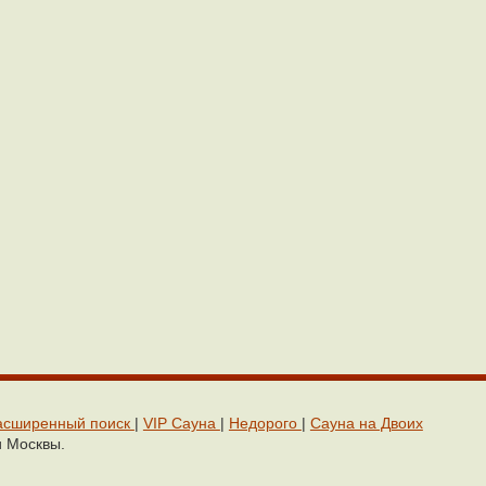
асширенный поиск
|
VIP Сaунa
|
Недорого
|
Cауна на Двоих
и Москвы.