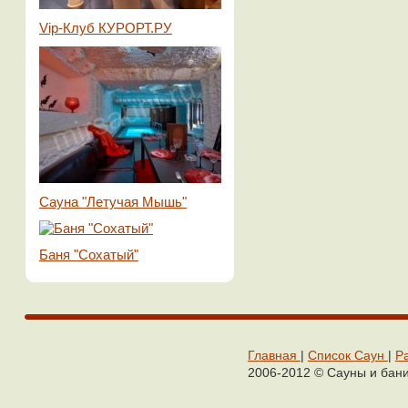
Vip-Клуб КУРОРТ.РУ
Сауна "Летучая Мышь"
Баня "Сохатый"
Главная
|
Cписок Cаун
|
Р
2006-2012 © Сaуны и бaн