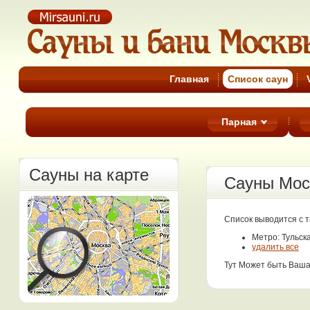
Cауны Москвы
Главная
Список cаун
Парная
Сауны на карте
Сауны Мос
Список выводится с 
Метро: Тульск
удалить все
Тут Может быть Ваша