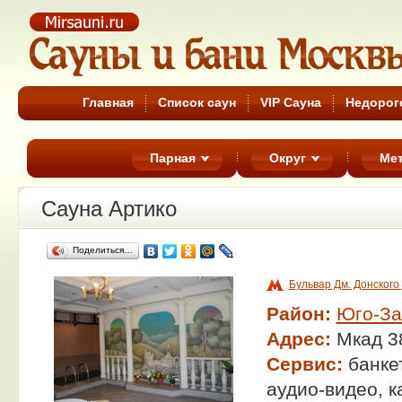
Сауны Москвы
Главная
Список саун
VIP Сауна
Недорог
Парная
Округ
Ме
Сауна Артико
Поделиться…
Бульвар Дм. Донского
Район:
Юго-З
Адрес:
Мкад 38
Сервис:
банке
аудио-видео, к