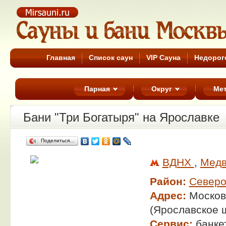
Сауны Москвы
Главная
Список саун
VIP Сауна
Недорог
Парная
Округ
Ме
Бани "Три Богатыря" на Ярославке
Поделиться…
ВДНХ
,
Медв
Район:
Северо
Адрес:
Москов
(Ярославское 
Сервис:
банке