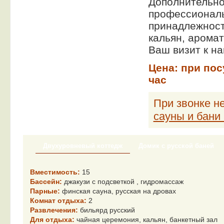
Дополнительно 
профессиональ
принадлежност
кальян, арома
Ваш визит к н
Цена:
при пос
час
При звонке не
сауны и бани
Двухуровневый коттедж
Домик с русской баней
Вместимость:
15
Бассейн:
джакузи с подсветкой , гидромассаж
Парные:
финская сауна, русская на дровах
Комнат отдыха:
2
Развлечения:
бильярд русский
Для отдыха:
чайная церемония, кальян, банкетный зал